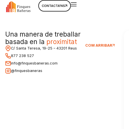
CONTACTA'NS
Una manera de treballar
basada en la
proximitat
COM ARRIBAR
C/ Santa Teresa, 19-25 – 43201 Reus
877 238 527
info@finquesbaneras.com
@finquesbaneras