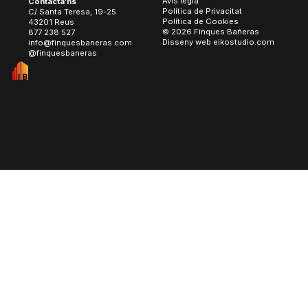
Avís legla
Contacta’ns
Política de Privacitat
C/ Santa Teresa, 19-25
Política de Cookies
43201 Reus
© 2026 Finques Bañeras
877 238 527
Disseny web
eikostudio.com
info@finquesbaneras.com
@finquesbaneras